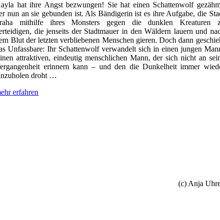
ayla hat ihre Angst bezwungen! Sie hat einen Schattenwolf gezähm
er nun an sie gebunden ist. Als Bändigerin ist es ihre Aufgabe, die Sta
raha mithilfe ihres Monsters gegen die dunklen Kreaturen 
erteidigen, die jenseits der Stadtmauer in den Wäldern lauern und na
em Blut der letzten verbliebenen Menschen gieren. Doch dann geschie
as Unfassbare: Ihr Schattenwolf verwandelt sich in einen jungen Man
inen attraktiven, eindeutig menschlichen Mann, der sich nicht an sei
ergangenheit erinnern kann – und den die Dunkelheit immer wied
inzuholen droht …
ehr erfahren
(c) Anja Uhr