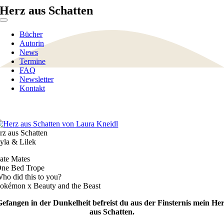
Zum
Herz aus Schatten
Inhalt
Toggle
springen
Navigation
Bücher
Autorin
News
Termine
FAQ
Newsletter
Kontakt
rz aus Schatten
yla & Lilek
Fate Mates
One Bed Trope
Who did this to you?
Pokémon x Beauty and the Beast
efangen in der Dunkelheit befreist du aus der Finsternis mein He
aus Schatten.