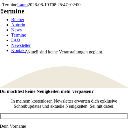
Zum
Termine
Laura
2026-06-19T08:25:47+02:00
Inhalt
Termine
Toggle
springen
Navigation
Bücher
Autorin
News
Termine
FAQ
Newsletter
Kontakt
Aktuell sind keine Veranstaltungen geplant.
Du möchtest keine Neuigkeiten mehr verpassen?
In meinem kostenlosen Newsletter erwarten dich exklusive
Schreibupdates und aktuelle Neuigkeiten. Sei mit dabei!
Dein Vorname