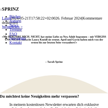
Zum
Inhalt
SPRINZ
Toggle
springen
Navigation
Bücher
Laura
2024-05-21T17:58:22+02:00
26. Februar 2024
|
Kommentare
Autorin
für
deaktiviert
News
SPRINZ
Weiterlesen >
Termine
FAQ
»Mit
BERÜHRE MICH. NICHT.
hat meine Liebe zu New Adult begonnen – mit
VERGISS
Newsletter
UNS. NICHT.
entfacht Laura Kneidl sie erneut. April und Gavin haben mich von
der
Kontakt
ersten bis zur letzten Seite verzaubert
!«
– Sarah Sprinz
Du möchtest keine Neuigkeiten mehr verpassen?
In meinem kostenlosen Newsletter erwarten dich exklusive