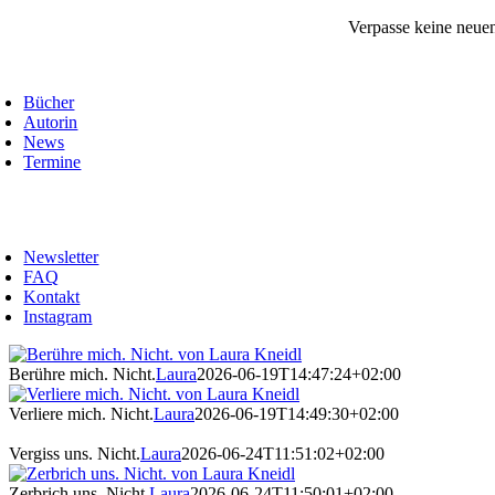
Zum
Verpasse keine neue
Inhalt
springen
oggle
avigation
Bücher
Autorin
News
Termine
oggle
avigation
Newsletter
FAQ
Kontakt
Instagram
Berühre mich. Nicht.
Laura
2026-06-19T14:47:24+02:00
Verliere mich. Nicht.
Laura
2026-06-19T14:49:30+02:00
Vergiss uns. Nicht.
Laura
2026-06-24T11:51:02+02:00
Zerbrich uns. Nicht.
Laura
2026-06-24T11:50:01+02:00