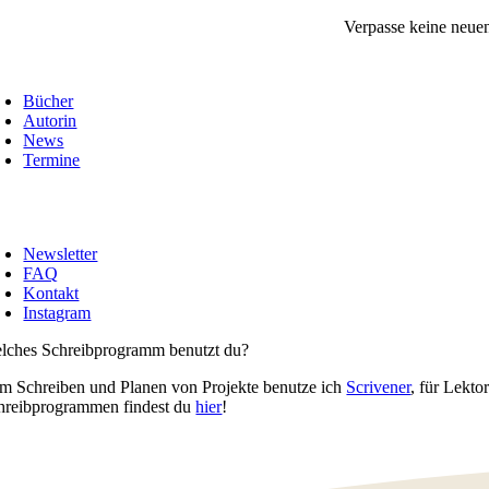
Zum
Verpasse keine neue
Inhalt
springen
oggle
avigation
Bücher
Autorin
News
Termine
oggle
avigation
Newsletter
FAQ
Kontakt
Instagram
lches Schreibprogramm benutzt du?
m Schreiben und Planen von Projekte benutze ich
Scrivener
, für Lekto
hreibprogrammen findest du
hier
!