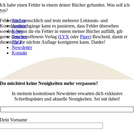
Zum
Ich habe einen Fehler in einem deiner Bücher gefunden. Was soll ich
Inhalt
tun?
Toggle
springen
Navigation
Fehler sind menschlich und trotz mehrerer Lektorats- und
Bücher
Korrekturdurchgänge kann es passieren, dass Fehler übersehen
Autorin
werden. Wenn dir ein Fehler in einem meiner Bücher auffällt, gib
News
gerne dem betroffenem Verlag (
Termine
LYX
oder
Piper
) Bescheid, damit er
diesen für die nächste Auflage korrigieren kann. Danke!
FAQ
Newsletter
Kontakt
Du möchtest keine Neuigkeiten mehr verpassen?
In meinem kostenlosen Newsletter erwarten dich exklusive
Schreibupdates und aktuelle Neuigkeiten. Sei mit dabei!
Dein Vorname