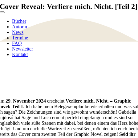
Zum
Cover Reveal: Verliere mich. Nicht. [Teil 2]
Inhalt
Toggle
springen
Navigation
Bücher
Autorin
News
Termine
FAQ
Newsletter
Kontakt
Am
29. November 2024
erscheint
Verliere mich. Nicht. – Graphic
ovel: Teil 1
. Ich habe mein Belegexemplar bereits erhalten und was sol
ch sagen? Die Zeichnungen sind wie gewohnt wunderschön! Gabriella
ujdosó hat Sage und Luca erneut perfekt eingefangen und es sind so
nglaublich viele süße Szenen mit dabei, bei denen einem das Herz höhe
chlägt. Und um euch die Wartezeit zu versüßen, möchten ich euch heut
ereits das Cover zum zweiten Teil der Graphic Novel zeigen!
Seid ihr