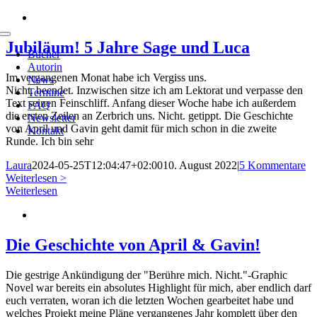
Zum
Inhalt
Toggle
springen
Jubiläum! 5 Jahre Sage und Luca
Navigation
Bücher
Autorin
Im vergangenen Monat habe ich Vergiss uns.
News
Nicht. beendet. Inzwischen sitze ich am Lektorat und verpasse den
Termine
Text seinen Feinschliff. Anfang dieser Woche habe ich außerdem
FAQ
die ersten Zeilen an Zerbrich uns. Nicht. getippt. Die Geschichte
Newsletter
von April und Gavin geht damit für mich schon in die zweite
Kontakt
Runde. Ich bin sehr
Laura
2024-05-25T12:04:47+02:00
10. August 2022
|
5 Kommentare
Weiterlesen >
Weiterlesen
Die Geschichte von April & Gavin!
Die gestrige Ankündigung der "Berühre mich. Nicht."-Graphic
Novel war bereits ein absolutes Highlight für mich, aber endlich darf
euch verraten, woran ich die letzten Wochen gearbeitet habe und
welches Projekt meine Pläne vergangenes Jahr komplett über den