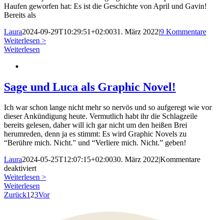
Haufen geworfen hat: Es ist die Geschichte von April und Gavin!
Bereits als
Laura
2024-09-29T10:29:51+02:00
31. März 2022
|
9 Kommentare
Weiterlesen >
Weiterlesen
Sage und Luca als Graphic Novel!
Ich war schon lange nicht mehr so nervös und so aufgeregt wie vor
dieser Ankündigung heute. Vermutlich habt ihr die Schlagzeile
bereits gelesen, daher will ich gar nicht um den heißen Brei
herumreden, denn ja es stimmt: Es wird Graphic Novels zu
“Berühre mich. Nicht." und “Verliere mich. Nicht.” geben!
Laura
2024-05-25T12:07:15+02:00
30. März 2022
|
Kommentare
für
deaktiviert
Sage
Weiterlesen >
und
Weiterlesen
Luca
Zurück
1
2
3
Vor
als
Graphic